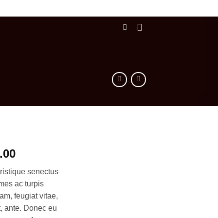
ginal
Current
.00
ce
price
ristique senectus
s:
is:
mes ac turpis
.00.
$29.00.
am, feugiat vitae,
et, ante. Donec eu