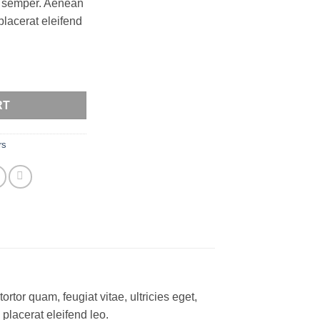
s semper. Aenean
 placerat eleifend
RT
rs
tor quam, feugiat vitae, ultricies eget,
placerat eleifend leo.