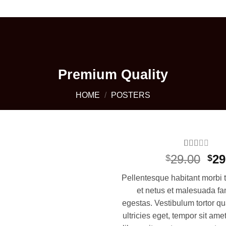
+1 405 642 9592
Premium Quality
HOME
/
POSTERS
Rated
2
Ori
29.00
29
$
$
2
out
pri
of 5
Pellentesque habitant morbi t
based
wa
on
et netus et malesuada fa
$29
customer
egestas. Vestibulum tortor qu
ratings
ultricies eget, tempor sit am